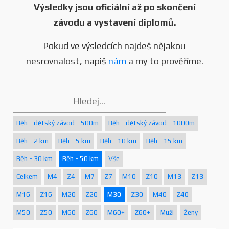
Výsledky jsou oficiální až po skončení
závodu a vystavení diplomů.
Pokud ve výsledcích najdeš nějakou
nesrovnalost, napiš
nám
a my to prověříme.
Běh - dětský závod - 500m
Běh - dětský závod - 1000m
Běh - 2 km
Běh - 5 km
Běh - 10 km
Běh - 15 km
Běh - 30 km
Běh - 50 km
Vše
Celkem
M4
Z4
M7
Z7
M10
Z10
M13
Z13
M16
Z16
M20
Z20
M30
Z30
M40
Z40
M50
Z50
M60
Z60
M60+
Z60+
Muži
Ženy