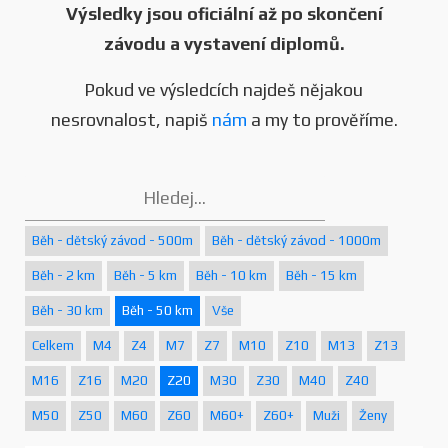
Výsledky jsou oficiální až po skončení
závodu a vystavení diplomů.
Pokud ve výsledcích najdeš nějakou
nesrovnalost, napiš
nám
a my to prověříme.
Běh - dětský závod - 500m
Běh - dětský závod - 1000m
Běh - 2 km
Běh - 5 km
Běh - 10 km
Běh - 15 km
Běh - 30 km
Běh - 50 km
Vše
Celkem
M4
Z4
M7
Z7
M10
Z10
M13
Z13
M16
Z16
M20
Z20
M30
Z30
M40
Z40
M50
Z50
M60
Z60
M60+
Z60+
Muži
Ženy