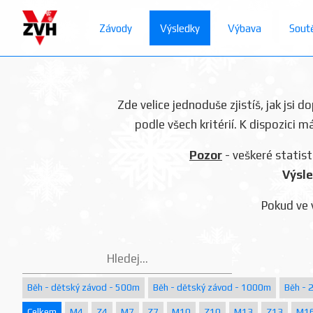
Závody
Výsledky
Výbava
Sout
Zde velice jednoduše zjistíš, jak jsi 
podle všech kritérií. K dispozici m
Pozor
- veškeré statist
Výsle
Pokud ve 
Běh - dětský závod - 500m
Běh - dětský závod - 1000m
Běh - 
Celkem
M4
Z4
M7
Z7
M10
Z10
M13
Z13
M1