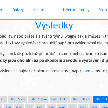
ěž
Dotazy
Kontakt
Letní virtuální hry
Virtu
Výsledky
dopadl ty, nebo přátelé z tvého týmu. Stejně tak si můžeš filt
áš i textový vyhledávač pro užití např. pro vyhledávání dle j
iky jsou k dispozici už při průběhu samotného závodu a jsou
dky jsou oficiální až po skončení závodu a vystavení di
výsledcích najdeš nějakou nesrovnalost, napiš
nám
a my to 
2 km
Běh - 5 km
Běh - 10 km
Běh - 15 km
Běh - 30 km
Běh - 50
6
Z16
M20
Z20
M30
Z30
M40
Z40
M50
Z50
M60