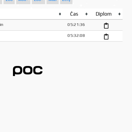
Čas
Diplom
in
05:21:36
05:32:08