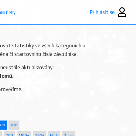
Přihlásit se
ální běhy
rovat statistiky ve všech kategoriích a
ména či startovního čísla závodníka.
 neustále aktualizovány!
plomů.
prověříme.
 km
Vše
Z60
M60+
Z60+
Muži
Ženy