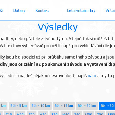
ěž
Dotazy
Kontakt
Letní virtuální hry
Virtu
Výsledky
dopadl ty, nebo přátelé z tvého týmu. Stejně tak si můžeš filt
áš i textový vyhledávač pro užití např. pro vyhledávání dle j
iky jsou k dispozici už při průběhu samotného závodu a jsou
dky jsou oficiální až po skončení závodu a vystavení di
výsledcích najdeš nějakou nesrovnalost, napiš
nám
a my to 
2 km
Běh - 5 km
Běh - 10 km
Běh - 15 km
Běh - 30 km
Běh - 50
6
Z16
M20
Z20
M30
Z30
M40
Z40
M50
Z50
M60