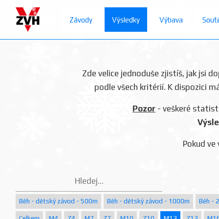
Závody
Výsledky
Výbava
Sout
Zde velice jednoduše zjistíš, jak jsi 
podle všech kritérií. K dispozici m
Pozor
- veškeré statist
Výsle
Pokud ve 
Běh - dětský závod - 500m
Běh - dětský závod - 1000m
Běh - 
Celkem
M4
Z4
M7
Z7
M10
Z10
M13
Z13
M1