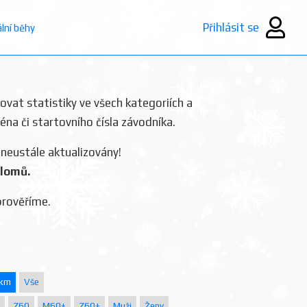
Přihlásit se
ální běhy
rovat statistiky ve všech kategoriích a
ména či startovního čísla závodníka.
 neustále aktualizovány!
plomů.
prověříme.
 km
Vše
Z60
M60+
Z60+
Muži
Ženy