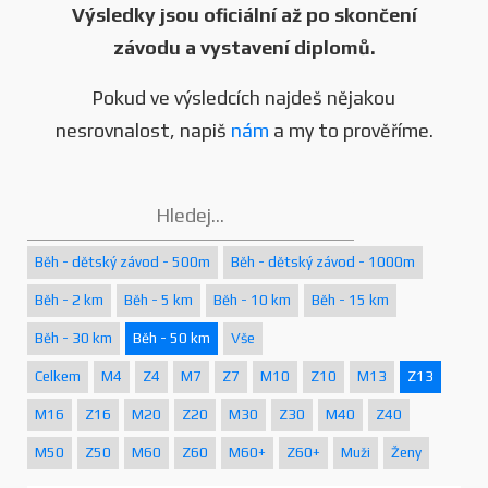
Výsledky jsou oficiální až po skončení
závodu a vystavení diplomů.
Pokud ve výsledcích najdeš nějakou
nesrovnalost, napiš
nám
a my to prověříme.
Běh - dětský závod - 500m
Běh - dětský závod - 1000m
Běh - 2 km
Běh - 5 km
Běh - 10 km
Běh - 15 km
Běh - 30 km
Běh - 50 km
Vše
Celkem
M4
Z4
M7
Z7
M10
Z10
M13
Z13
M16
Z16
M20
Z20
M30
Z30
M40
Z40
M50
Z50
M60
Z60
M60+
Z60+
Muži
Ženy