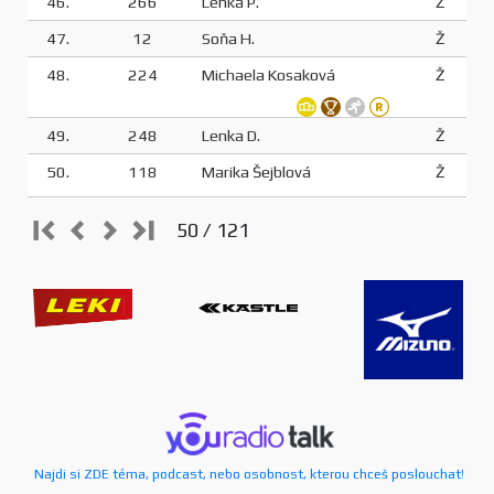
46.
266
Lenka P.
Ž
47.
12
Soňa H.
Ž
48.
224
Michaela Kosaková
Ž
49.
248
Lenka D.
Ž
50.
118
Marika Šejblová
Ž
50 / 121
Najdi si ZDE téma, podcast, nebo osobnost, kterou chceš poslouchat!