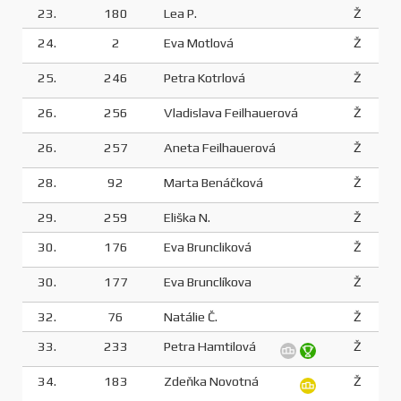
23.
180
Lea P.
Ž
24.
2
Eva Motlová
Ž
25.
246
Petra Kotrlová
Ž
26.
256
Vladislava Feilhauerová
Ž
26.
257
Aneta Feilhauerová
Ž
28.
92
Marta Benáčková
Ž
29.
259
Eliška N.
Ž
30.
176
Eva Bruncliková
Ž
30.
177
Eva Brunclíkova
Ž
32.
76
Natálie Č.
Ž
33.
233
Petra Hamtilová
Ž
34.
183
Zdeňka Novotná
Ž