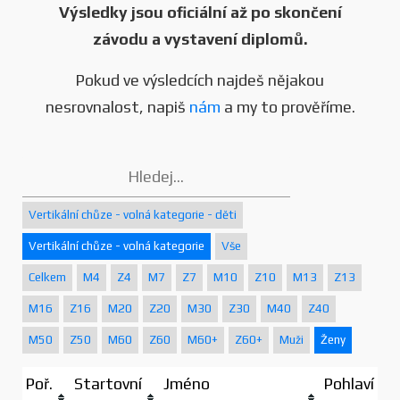
Výsledky jsou oficiální až po skončení
závodu a vystavení diplomů.
Pokud ve výsledcích najdeš nějakou
nesrovnalost, napiš
nám
a my to prověříme.
Vertikální chůze - volná kategorie - děti
Vertikální chůze - volná kategorie
Vše
Celkem
M4
Z4
M7
Z7
M10
Z10
M13
Z13
M16
Z16
M20
Z20
M30
Z30
M40
Z40
M50
Z50
M60
Z60
M60+
Z60+
Muži
Ženy
Poř.
Startovní
Jméno
Pohlaví