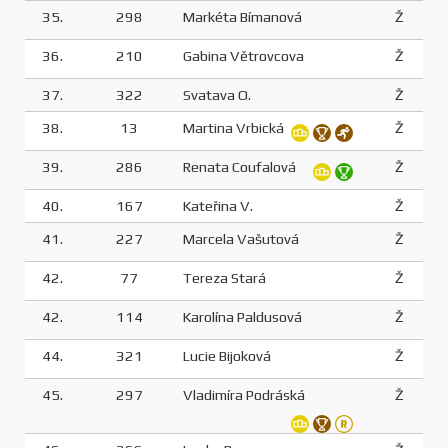
35.
298
Markéta Bímanová
Ž
36.
210
Gabina Větrovcova
Ž
37.
322
Svatava O.
Ž
38.
13
Martina Vrbická
Ž
39.
286
Renata Coufalová
Ž
40.
167
Kateřina V.
Ž
41.
227
Marcela Vašutová
Ž
42.
77
Tereza Stará
Ž
42.
114
Karolína Paldusová
Ž
44.
321
Lucie Bijoková
Ž
45.
297
Vladimíra Podráská
Ž