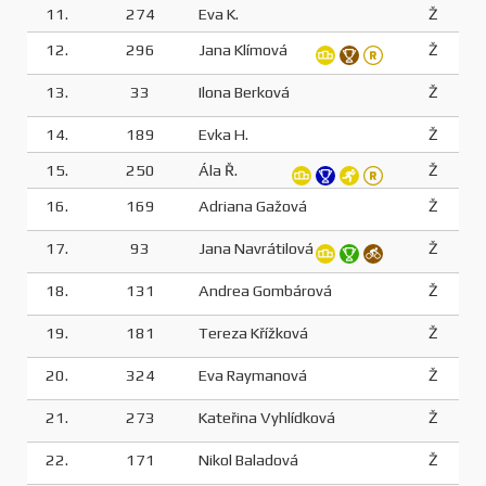
11.
274
Eva K.
Ž
12.
296
Jana Klímová
Ž
13.
33
Ilona Berková
Ž
14.
189
Evka H.
Ž
15.
250
Ála Ř.
Ž
16.
169
Adriana Gažová
Ž
17.
93
Jana Navrátilová
Ž
18.
131
Andrea Gombárová
Ž
19.
181
Tereza Křížková
Ž
20.
324
Eva Raymanová
Ž
21.
273
Kateřina Vyhlídková
Ž
22.
171
Nikol Baladová
Ž