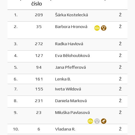
číslo
1.
209
Šárka Kostelecká
Ž
2.
35
Barbora Hronová
Ž
3.
272
Radka Havlová
Ž
4.
127
Eva Bělohoubková
Ž
5.
94
Jana Pfefferová
Ž
6.
161
Lenka B.
Ž
7.
155
Iveta Wildová
Ž
8.
231
Daniela Marková
Ž
9.
23
Miluška Pavlasová
Ž
10.
6
Vladana R.
Ž