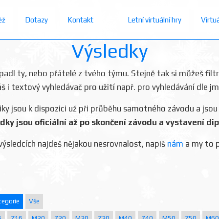
ěž
Dotazy
Kontakt
Letní virtuální hry
Virtu
Výsledky
dopadl ty, nebo přátelé z tvého týmu. Stejně tak si můžeš filt
áš i textový vyhledávač pro užití např. pro vyhledávání dle j
iky jsou k dispozici už při průběhu samotného závodu a jsou
dky jsou oficiální až po skončení závodu a vystavení di
výsledcích najdeš nějakou nesrovnalost, napiš
nám
a my to 
tegorie
Vše
6
Z16
M20
Z20
M30
Z30
M40
Z40
M50
Z50
M60