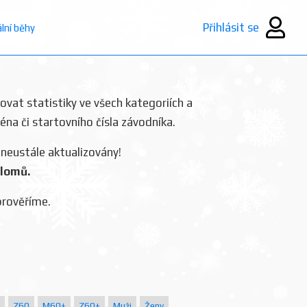
Přihlásit se
ální běhy
rovat statistiky ve všech kategoriích a
ména či startovního čísla závodníka.
 neustále aktualizovány!
plomů.
prověříme.
Z60
M60+
Z60+
Muži
Ženy