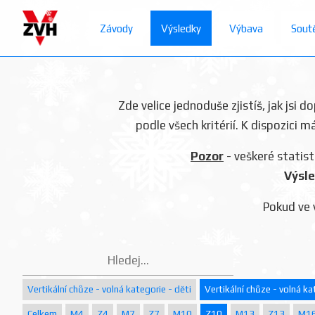
Závody
Výsledky
Výbava
Sout
Zde velice jednoduše zjistíš, jak jsi 
podle všech kritérií. K dispozici m
Pozor
- veškeré statist
Výsle
Pokud ve 
Vertikální chůze - volná kategorie - děti
Vertikální chůze - volná ka
Celkem
M4
Z4
M7
Z7
M10
Z10
M13
Z13
M1