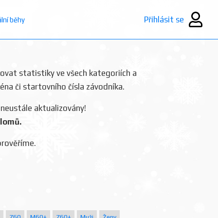
Přihlásit se
ální běhy
rovat statistiky ve všech kategoriích a
ména či startovního čísla závodníka.
 neustále aktualizovány!
plomů.
prověříme.
Z60
M60+
Z60+
Muži
Ženy