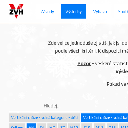
Závody
Výsledky
Výbava
Sout
Zde velice jednoduše zjistíš, jak jsi 
podle všech kritérií. K dispozici m
Pozor
- veškeré statist
Výsle
Pokud ve 
Vertikální chůze - volná kategorie - děti
Vertikální chůze - volná ka
Celkem
M4
Z4
M7
Z7
M10
Z10
M13
Z13
M1