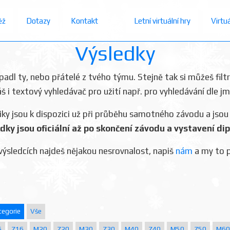
ěž
Dotazy
Kontakt
Letní virtuální hry
Virtu
Výsledky
dopadl ty, nebo přátelé z tvého týmu. Stejně tak si můžeš filt
áš i textový vyhledávač pro užití např. pro vyhledávání dle j
iky jsou k dispozici už při průběhu samotného závodu a jsou
dky jsou oficiální až po skončení závodu a vystavení di
výsledcích najdeš nějakou nesrovnalost, napiš
nám
a my to 
tegorie
Vše
6
Z16
M20
Z20
M30
Z30
M40
Z40
M50
Z50
M60