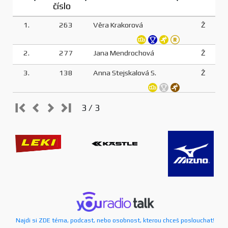
číslo
1.
263
Věra Krakorová
Ž
2.
277
Jana Mendrochová
Ž
3.
138
Anna Stejskalová S.
Ž
3 / 3
Najdi si ZDE téma, podcast, nebo osobnost, kterou chceš poslouchat!