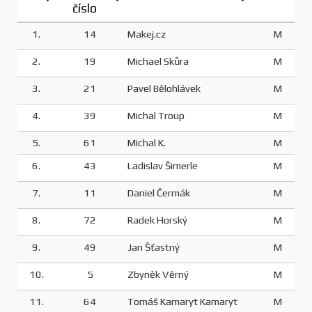
číslo
1.
14
Makej.cz
M
2.
19
Michael Skůra
M
3.
21
Pavel Bělohlávek
M
4.
39
Michal Troup
M
5.
61
Michal K.
M
6.
43
Ladislav Šimerle
M
7.
11
Daniel Čermák
M
8.
72
Radek Horský
M
9.
49
Jan Šťastný
M
10.
5
Zbyněk Věrný
M
11.
64
Tomáš Kamaryt Kamaryt
M