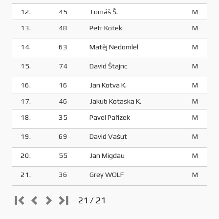
12.
45
Tomáš Š.
M
13.
48
Petr Kotek
M
14.
63
Matěj Nedomlel
M
15.
74
David Štajnc
M
16.
16
Jan Kotva K.
M
17.
46
Jakub Kotaska K.
M
18.
35
Pavel Pařízek
M
19.
69
David Vašut
M
20.
55
Jan Migdau
M
21.
36
Grey WOLF
M
21 / 21