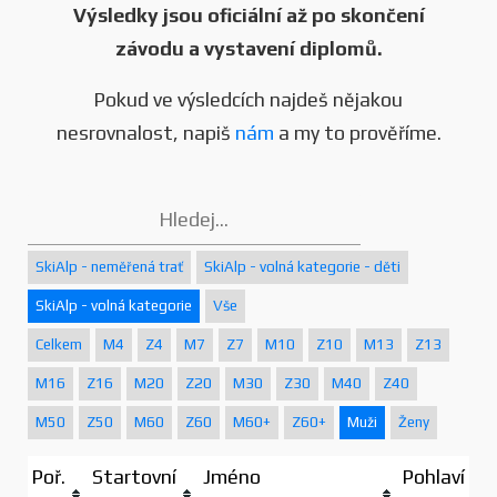
Výsledky jsou oficiální až po skončení
závodu a vystavení diplomů.
Pokud ve výsledcích najdeš nějakou
nesrovnalost, napiš
nám
a my to prověříme.
SkiAlp - neměřená trať
SkiAlp - volná kategorie - děti
SkiAlp - volná kategorie
Vše
Celkem
M4
Z4
M7
Z7
M10
Z10
M13
Z13
M16
Z16
M20
Z20
M30
Z30
M40
Z40
M50
Z50
M60
Z60
M60+
Z60+
Muži
Ženy
Poř.
Startovní
Jméno
Pohlaví