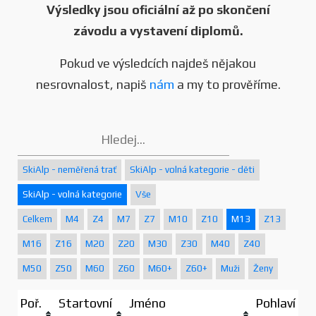
Výsledky jsou oficiální až po skončení
závodu a vystavení diplomů.
Pokud ve výsledcích najdeš nějakou
nesrovnalost, napiš
nám
a my to prověříme.
SkiAlp - neměřená trať
SkiAlp - volná kategorie - děti
SkiAlp - volná kategorie
Vše
Celkem
M4
Z4
M7
Z7
M10
Z10
M13
Z13
M16
Z16
M20
Z20
M30
Z30
M40
Z40
M50
Z50
M60
Z60
M60+
Z60+
Muži
Ženy
Poř.
Startovní
Jméno
Pohlaví