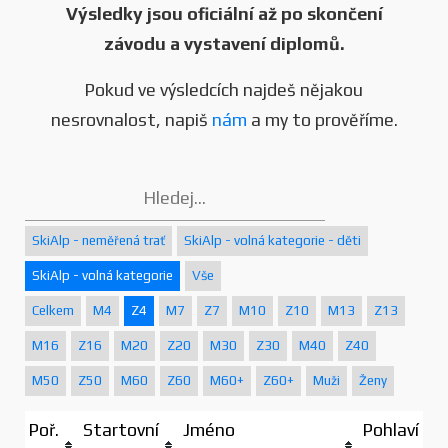
Výsledky jsou oficiální až po skončení
závodu a vystavení diplomů.
Pokud ve výsledcích najdeš nějakou
nesrovnalost, napiš
nám
a my to prověříme.
SkiAlp - neměřená trať
SkiAlp - volná kategorie - děti
SkiAlp - volná kategorie
Vše
Celkem
M4
Z4
M7
Z7
M10
Z10
M13
Z13
M16
Z16
M20
Z20
M30
Z30
M40
Z40
M50
Z50
M60
Z60
M60+
Z60+
Muži
Ženy
Poř.
Startovní
Jméno
Pohlaví