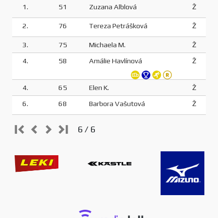
1.
51
Zuzana Alblová
Ž
2.
76
Tereza Petrášková
Ž
3.
75
Michaela M.
Ž
4.
58
Amálie Havlínová
Ž
4.
65
Elen K.
Ž
6.
68
Barbora Vašutová
Ž
6 / 6