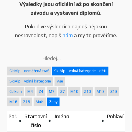
Výsledky jsou oficiální až po skončení
závodu a vystavení diplomů.
Pokud ve výsledcích najdeš nějakou
nesrovnalost, napiš
nám
a my to prověříme.
SkiAlp - neměřená trať
SkiAlp - volná kategorie - děti
SkiAlp - volná kategorie
Vše
Celkem
M4
Z4
M7
Z7
M10
Z10
M13
Z13
M16
Z16
Muži
Ženy
Poř.
Startovní
Jméno
Pohlaví
číslo