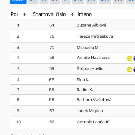
Poř.
Startovní číslo
Jméno
1.
51
Zuzana Alblová
2.
76
Tereza Petrášková
3.
75
Michaela M.
4.
58
Amálie Havlínová
4.
59
Štěpán Havlín
4.
65
Elen K.
7.
66
Radim K.
8.
68
Barbora Vašutová
9.
57
Janek Migdau
10.
50
Antonín Lančarič