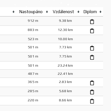
Nastoupáno
Vzdálenost
Diplom
912 m
9.38 km
883 m
12.30 km
523 m
10.00 km
501 m
7.73 km
501 m
7.75 km
501 m
23.24 km
487 m
22.41 km
365 m
2.83 km
285 m
5.68 km
220 m
8.66 km