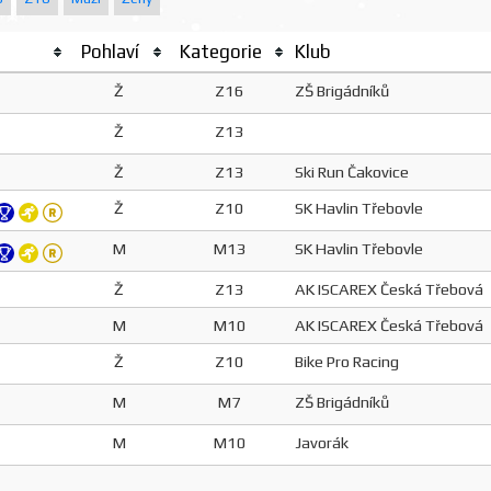
Pohlaví
Kategorie
Klub
Ž
Z16
ZŠ Brigádníků
Ž
Z13
Ž
Z13
Ski Run Čakovice
Ž
Z10
SK Havlin Třebovle
M
M13
SK Havlin Třebovle
Ž
Z13
AK ISCAREX Česká Třebová
M
M10
AK ISCAREX Česká Třebová
Ž
Z10
Bike Pro Racing
M
M7
ZŠ Brigádníků
M
M10
Javorák