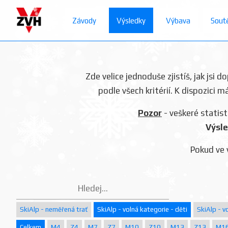
Závody
Výsledky
Výbava
Sout
Zde velice jednoduše zjistíš, jak jsi 
podle všech kritérií. K dispozici m
Pozor
- veškeré statist
Výsle
Pokud ve 
SkiAlp - neměřená trať
SkiAlp - volná kategorie - děti
SkiAlp - v
Celkem
M4
Z4
M7
Z7
M10
Z10
M13
Z13
M1