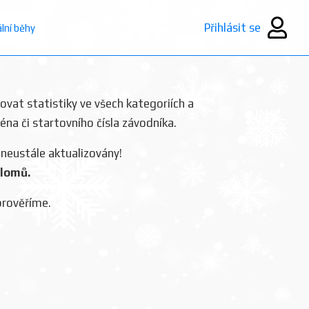
Přihlásit se
ální běhy
rovat statistiky ve všech kategoriích a
ména či startovního čísla závodníka.
 neustále aktualizovány!
plomů.
prověříme.