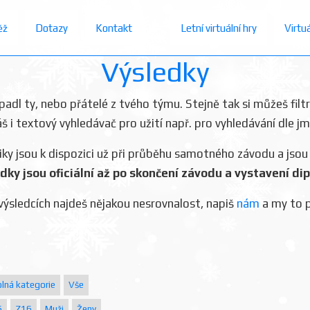
ěž
Dotazy
Kontakt
Letní virtuální hry
Virtu
Výsledky
dopadl ty, nebo přátelé z tvého týmu. Stejně tak si můžeš filt
áš i textový vyhledávač pro užití např. pro vyhledávání dle j
iky jsou k dispozici už při průběhu samotného závodu a jsou
dky jsou oficiální až po skončení závodu a vystavení di
výsledcích najdeš nějakou nesrovnalost, napiš
nám
a my to 
olná kategorie
Vše
6
Z16
Muži
Ženy