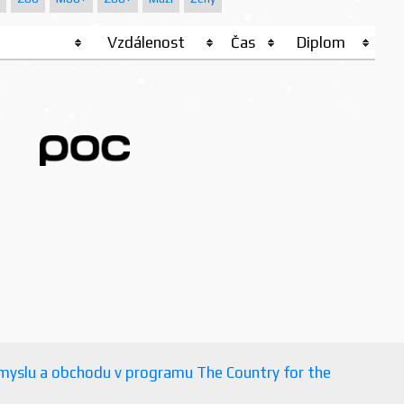
Vzdálenost
Čas
Diplom
růmyslu a obchodu v programu The Country for the