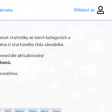
Přihlásit se
ální běhy
rovat statistiky ve všech kategoriích a
ména či startovního čísla závodníka.
 neustále aktualizovány!
plomů.
prověříme.
Z60
M60+
Z60+
Muži
Ženy