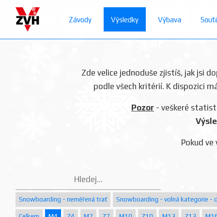
Závody
Výsledky
Výbava
Sout
Zde velice jednoduše zjistíš, jak jsi 
podle všech kritérií. K dispozici m
Pozor
- veškeré statist
Výsle
Pokud ve 
Snowboarding - neměřená trať
Snowboarding - volná kategorie - d
Celkem
M4
Z4
M7
Z7
M10
Z10
M13
Z13
M1