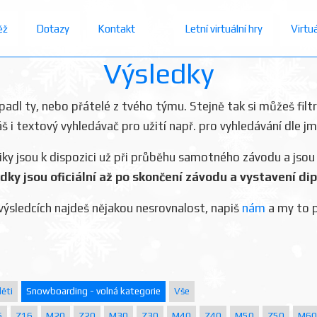
ěž
Dotazy
Kontakt
Letní virtuální hry
Virtu
Výsledky
dopadl ty, nebo přátelé z tvého týmu. Stejně tak si můžeš filt
áš i textový vyhledávač pro užití např. pro vyhledávání dle j
iky jsou k dispozici už při průběhu samotného závodu a jsou
dky jsou oficiální až po skončení závodu a vystavení di
výsledcích najdeš nějakou nesrovnalost, napiš
nám
a my to 
ěti
Snowboarding - volná kategorie
Vše
6
Z16
M20
Z20
M30
Z30
M40
Z40
M50
Z50
M60