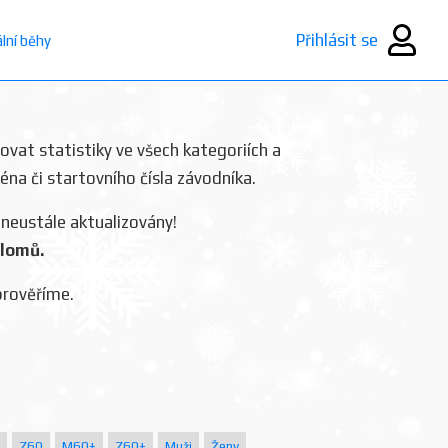
Přihlásit se
ální běhy
rovat statistiky ve všech kategoriích a
ména či startovního čísla závodníka.
 neustále aktualizovány!
plomů.
prověříme.
Z60
M60+
Z60+
Muži
Ženy