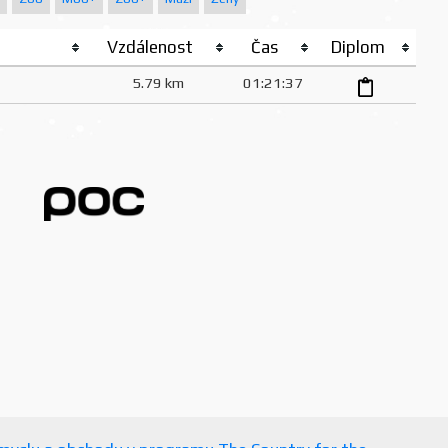
Vzdálenost
Čas
Diplom
5.79 km
01:21:37