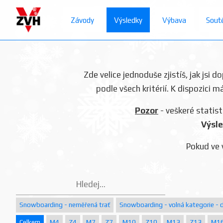
Závody
Výsledky
Výbava
Sout
Zde velice jednoduše zjistíš, jak jsi 
podle všech kritérií. K dispozici m
Pozor
- veškeré statist
Výsle
Pokud ve 
Snowboarding - neměřená trať
Snowboarding - volná kategorie - d
Celkem
M4
Z4
M7
Z7
M10
Z10
M13
Z13
M1