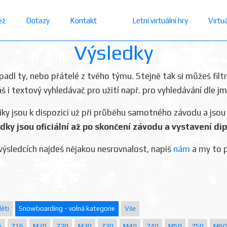
ěž
Dotazy
Kontakt
Letní virtuální hry
Virtu
Výsledky
dopadl ty, nebo přátelé z tvého týmu. Stejně tak si můžeš filt
áš i textový vyhledávač pro užití např. pro vyhledávání dle j
iky jsou k dispozici už při průběhu samotného závodu a jsou
dky jsou oficiální až po skončení závodu a vystavení di
výsledcích najdeš nějakou nesrovnalost, napiš
nám
a my to 
ěti
Snowboarding - volná kategorie
Vše
6
Z16
M20
Z20
M30
Z30
M40
Z40
M50
Z50
M60