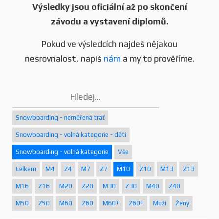
Výsledky jsou oficiální až po skončení
závodu a vystavení diplomů.
Pokud ve výsledcích najdeš nějakou
nesrovnalost, napiš
nám
a my to prověříme.
Snowboarding - neměřená trať
Snowboarding - volná kategorie - děti
Snowboarding - volná kategorie
Vše
Celkem
M4
Z4
M7
Z7
M10
Z10
M13
Z13
M16
Z16
M20
Z20
M30
Z30
M40
Z40
M50
Z50
M60
Z60
M60+
Z60+
Muži
Ženy