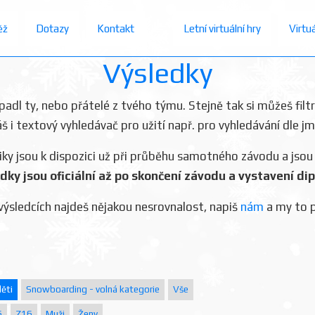
ěž
Dotazy
Kontakt
Letní virtuální hry
Virtu
Výsledky
dopadl ty, nebo přátelé z tvého týmu. Stejně tak si můžeš filt
áš i textový vyhledávač pro užití např. pro vyhledávání dle j
iky jsou k dispozici už při průběhu samotného závodu a jsou
dky jsou oficiální až po skončení závodu a vystavení di
výsledcích najdeš nějakou nesrovnalost, napiš
nám
a my to 
ěti
Snowboarding - volná kategorie
Vše
6
Z16
Muži
Ženy