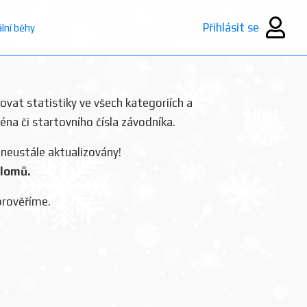
Přihlásit se
ální běhy
rovat statistiky ve všech kategoriích a
ména či startovního čísla závodníka.
 neustále aktualizovány!
plomů.
prověříme.