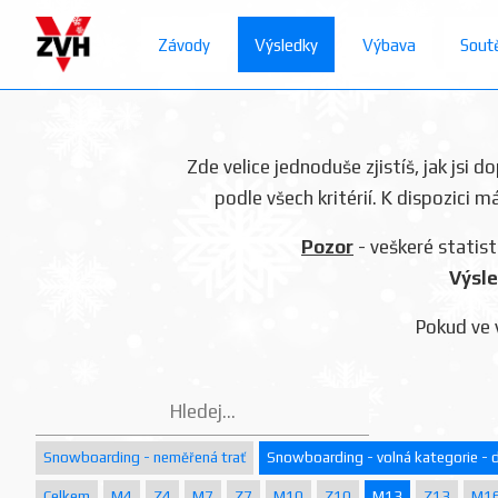
Závody
Výsledky
Výbava
Sout
Zde velice jednoduše zjistíš, jak jsi 
podle všech kritérií. K dispozici m
Pozor
- veškeré statist
Výsle
Pokud ve 
Snowboarding - neměřená trať
Snowboarding - volná kategorie - d
Celkem
M4
Z4
M7
Z7
M10
Z10
M13
Z13
M1