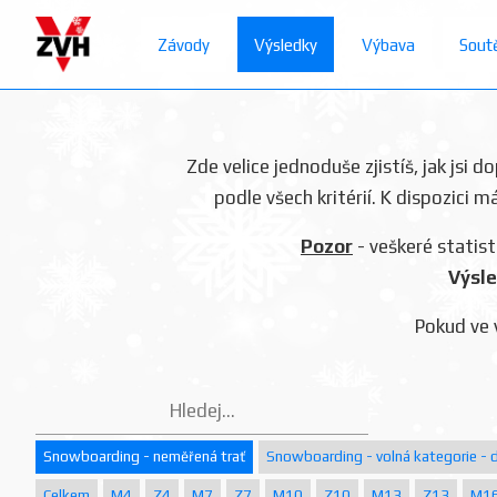
Závody
Výsledky
Výbava
Sout
Zde velice jednoduše zjistíš, jak jsi 
podle všech kritérií. K dispozici m
Pozor
- veškeré statist
Výsle
Pokud ve 
Snowboarding - neměřená trať
Snowboarding - volná kategorie - d
Celkem
M4
Z4
M7
Z7
M10
Z10
M13
Z13
M1