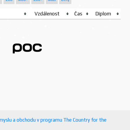
Vzdálenost
Čas
Diplom
růmyslu a obchodu v programu The Country for the