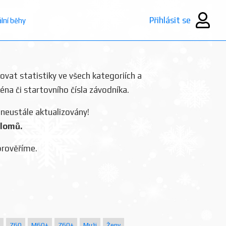
Přihlásit se
ální běhy
rovat statistiky ve všech kategoriích a
ména či startovního čísla závodníka.
 neustále aktualizovány!
plomů.
prověříme.
Z60
M60+
Z60+
Muži
Ženy