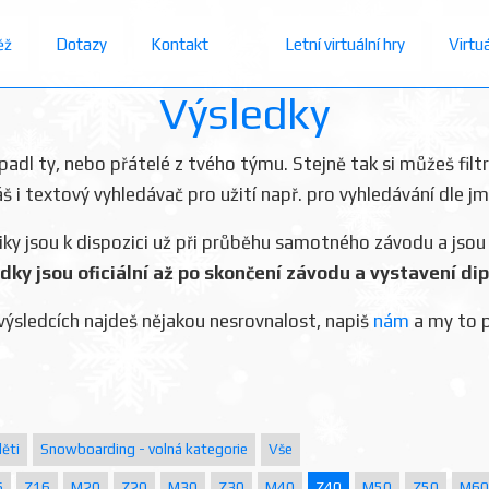
ěž
Dotazy
Kontakt
Letní virtuální hry
Virtu
Výsledky
dopadl ty, nebo přátelé z tvého týmu. Stejně tak si můžeš filt
áš i textový vyhledávač pro užití např. pro vyhledávání dle j
iky jsou k dispozici už při průběhu samotného závodu a jsou
dky jsou oficiální až po skončení závodu a vystavení di
výsledcích najdeš nějakou nesrovnalost, napiš
nám
a my to 
ěti
Snowboarding - volná kategorie
Vše
6
Z16
M20
Z20
M30
Z30
M40
Z40
M50
Z50
M60