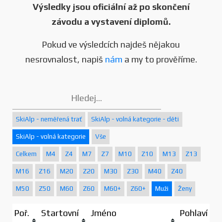
Výsledky jsou oficiální až po skončení
závodu a vystavení diplomů.
Pokud ve výsledcích najdeš nějakou
nesrovnalost, napiš
nám
a my to prověříme.
SkiAlp - neměřená trať
SkiAlp - volná kategorie - děti
SkiAlp - volná kategorie
Vše
Celkem
M4
Z4
M7
Z7
M10
Z10
M13
Z13
M16
Z16
M20
Z20
M30
Z30
M40
Z40
M50
Z50
M60
Z60
M60+
Z60+
Muži
Ženy
Poř.
Startovní
Jméno
Pohlaví