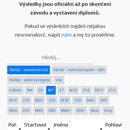
Výsledky jsou oficiální až po skončení
závodu a vystavení diplomů.
Pokud ve výsledcích najdeš nějakou
nesrovnalost, napiš
nám
a my to prověříme.
SkiAlp - neměřená trať
SkiAlp - volná kategorie - děti
SkiAlp - volná kategorie
Vše
Celkem
M4
Z4
M7
Z7
M10
Z10
M13
Z13
M16
Z16
M20
Z20
M30
Z30
M40
Z40
M50
Z50
M60
Z60
M60+
Z60+
Muži
Ženy
Poř.
Startovní
Jméno
Pohlaví