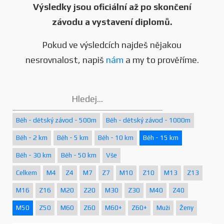
Výsledky jsou oficiální až po skončení
závodu a vystavení diplomů.
Pokud ve výsledcích najdeš nějakou
nesrovnalost, napiš
nám
a my to prověříme.
Běh - dětský závod - 500m
Běh - dětský závod - 1000m
Běh - 2 km
Běh - 5 km
Běh - 10 km
Běh - 15 km
Běh - 30 km
Běh - 50 km
Vše
Celkem
M4
Z4
M7
Z7
M10
Z10
M13
Z13
M16
Z16
M20
Z20
M30
Z30
M40
Z40
M50
Z50
M60
Z60
M60+
Z60+
Muži
Ženy