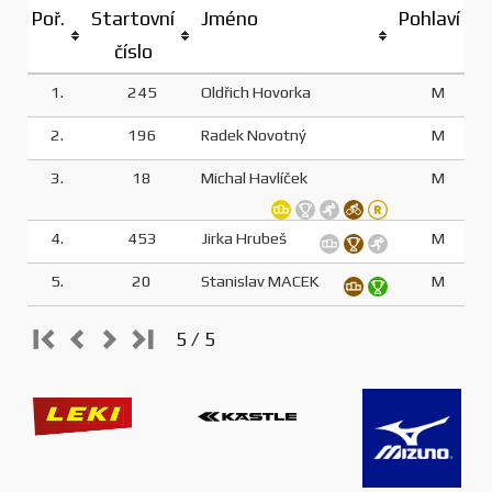
Poř.
Startovní
Jméno
Pohlaví
číslo
1.
245
Oldřich Hovorka
M
2.
196
Radek Novotný
M
3.
18
Michal Havlíček
M
4.
453
Jirka Hrubeš
M
5.
20
Stanislav MACEK
M
5 / 5