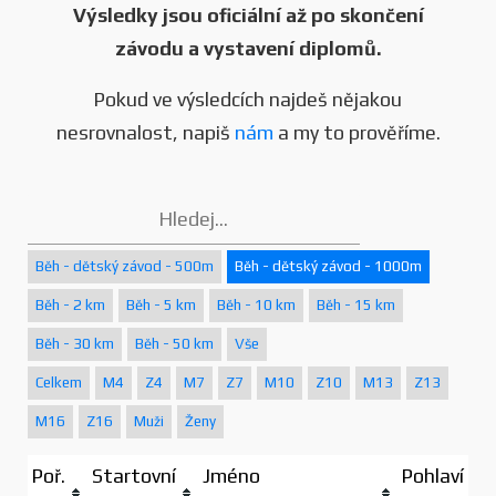
Výsledky jsou oficiální až po skončení
závodu a vystavení diplomů.
Pokud ve výsledcích najdeš nějakou
nesrovnalost, napiš
nám
a my to prověříme.
Běh - dětský závod - 500m
Běh - dětský závod - 1000m
Běh - 2 km
Běh - 5 km
Běh - 10 km
Běh - 15 km
Běh - 30 km
Běh - 50 km
Vše
Celkem
M4
Z4
M7
Z7
M10
Z10
M13
Z13
M16
Z16
Muži
Ženy
Poř.
Startovní
Jméno
Pohlaví