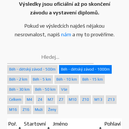
Výsledky jsou oficiální až po skončení
závodu a vystavení diplomů.
Pokud ve výsledcích najdeš nějakou
nesrovnalost, napiš
nám
a my to prověříme.
Běh - dětský závod - 500m
Běh - dětský závod - 1000m
Běh - 2 km
Běh - 5 km
Běh - 10 km
Běh - 15 km
Běh - 30 km
Běh - 50 km
Vše
Celkem
M4
Z4
M7
Z7
M10
Z10
M13
Z13
M16
Z16
Muži
Ženy
Poř.
Startovní
Jméno
Pohlaví